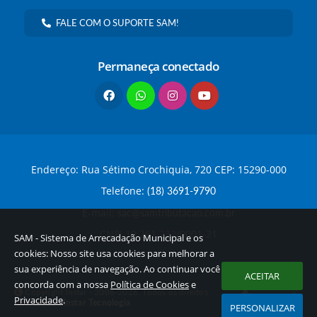
FALE COM O SUPORTE SAM!
Permaneça conectado
Endereço: Rua Sétimo Crochiquia, 720 CEP: 15290-000
Telefone:
(18) 3691-9790
E-mail:
sac@samtributacao.com.br
CNPJ 19.261.232/0001-21
SAM - Sistema de Arrecadação Municipal e os
cookies: Nosso site usa cookies para melhorar a
sua experiência de navegação. Ao continuar você
ACEITAR
concorda com a nossa
Política de Cookies
e
Copyright Instar - 2006-2026. Todos os direitos
Privacidade
.
reservados -
Instar Tecnologia
PERSONALIZAR