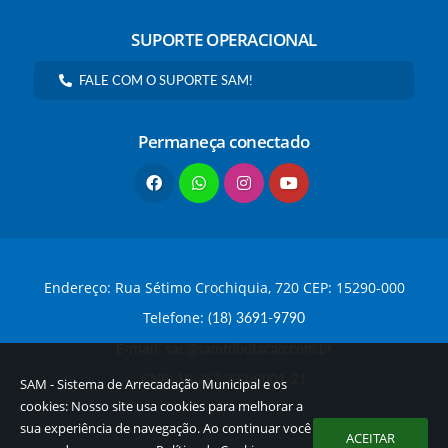
SUPORTE OPERACIONAL
FALE COM O SUPORTE SAM!
Permaneça conectado
Endereço: Rua Sétimo Crochiquia, 720 CEP: 15290-000
Telefone:
(18) 3691-9790
E-mail:
sac@samtributacao.com.br
CNPJ 19.261.232/0001-21
SAM - Sistema de Arrecadação Municipal e os
cookies: Nosso site usa cookies para melhorar a
sua experiência de navegação. Ao continuar você
ACEITAR